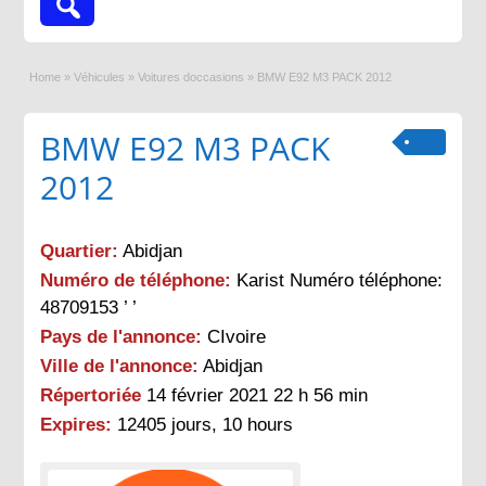
Home
»
Véhicules
»
Voitures doccasions
»
BMW E92 M3 PACK 2012
BMW E92 M3 PACK
2012
Quartier:
Abidjan
Numéro de téléphone:
Karist Numéro téléphone:
48709153 ’ ’
Pays de l'annonce:
CIvoire
Ville de l'annonce:
Abidjan
Répertoriée
14 février 2021 22 h 56 min
Expires:
12405 jours, 10 hours