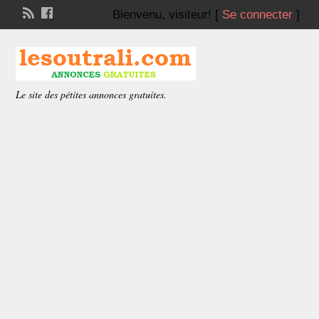
Bienvenu,
visiteur!
[
Se connecter
]
Le site des pétites annonces gratuites.