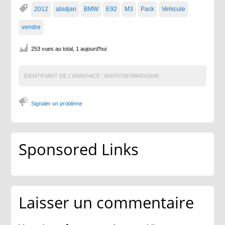
2012
abidjan
BMW
E92
M3
Pack
Vehicule
vendre
253 vues au total, 1 aujourd'hui
IDENTIFIANT DE L'ANNONCE :
806797367894542848
Signaler un problème
Sponsored Links
Laisser un commentaire