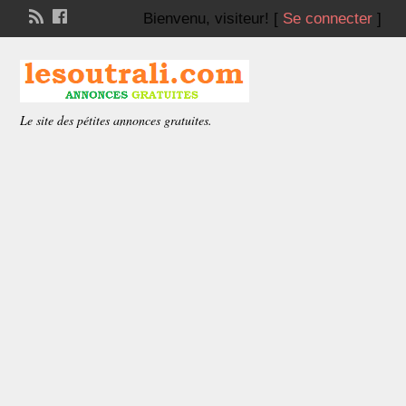
Bienvenu,
visiteur!
[
Se connecter
]
Le site des pétites annonces gratuites.