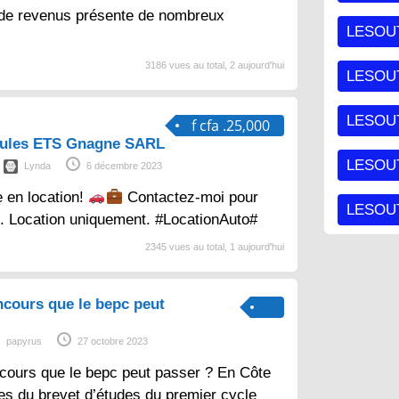
 de revenus présente de nombreux
LESOU
3186 vues au total, 2 aujourd'hui
LESOU
LESOU
f cfa .25,000
cules ETS Gnagne SARL
LESOUT
Lynda
6 décembre 2023
e en location!
Contactez-moi pour
LESOUT
s. Location uniquement. #LocationAuto#
2345 vues au total, 1 aujourd'hui
ncours que le bepc peut
papyrus
27 octobre 2023
cours que le bepc peut passer ? En Côte
aires du brevet d’études du premier cycle