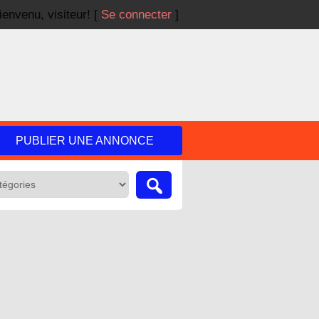
ienvenu,
visiteur!
[
Se connecter
]
PUBLIER UNE ANNONCE