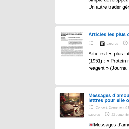
Un autre trader gé
Articles les plus c
papyrus
Articles les plus ci
(1951) : « Protein
reagent » (Journal
Messages d’amou
lettres pour elle o
Concert, Evenement & 
papyrus
23 septembr
Messages d’amo