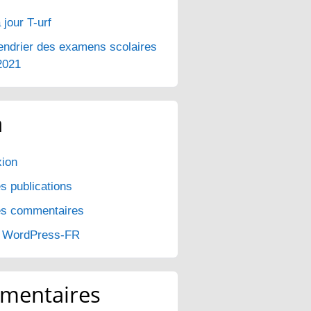
 jour T-urf
endrier des examens scolaires
2021
a
ion
s publications
es commentaires
e WordPress-FR
mentaires