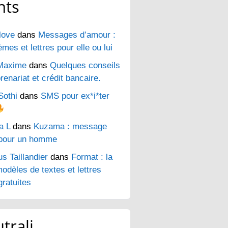
nts
love
dans
Messages d’amour :
es et lettres pour elle ou lui
Maxime
dans
Quelques conseils
renariat et crédit bancaire.
Sothi
dans
SMS pour ex*i*ter
a L
dans
Kuzama : message
pour un homme
s Taillandier
dans
Format : la
odèles de textes et lettres
ratuites
trali