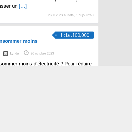
asser un
[…]
2600 vues au total, 1 aujourd'hui
f cfa .100,000
consommer moins
Lynda
20 octobre 2023
sommer moins d’électricité ? Pour réduire
d’électricité dans la cuisine, voici
imples et efficaces : Optimisez
[…]
1330 vues au total, 1 aujourd'hui
es annonces
Page de présentation
Conditions d’utilisation
Politique