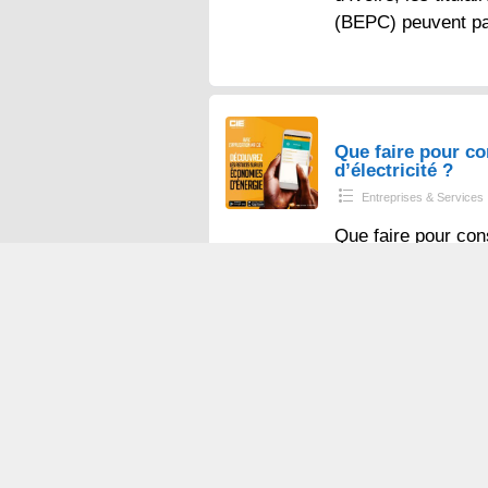
(BEPC) peuvent p
Que faire pour 
d’électricité ?
Entreprises & Services
Que faire pour con
votre consommation 
quelques astuces s
l’emplacement de
Annonces gratuites Côte d’Ivoire, petit