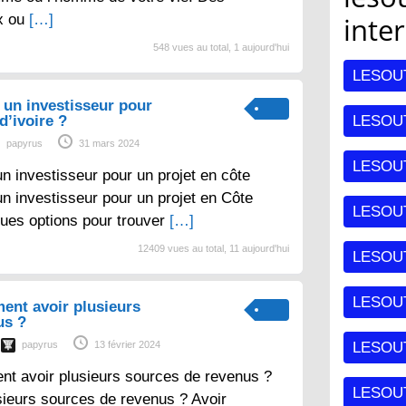
x ou
[…]
inte
548 vues au total, 1 aujourd'hui
LESOU
un investisseur pour
d’ivoire ?
LESOUT
papyrus
31 mars 2024
LESOU
 investisseur pour un projet en côte
un investisseur pour un projet en Côte
LESOU
lques options pour trouver
[…]
12409 vues au total, 11 aujourd'hui
LESOU
LESOUT
ent avoir plusieurs
us ?
papyrus
13 février 2024
LESOU
nt avoir plusieurs sources de revenus ?
LESOU
sieurs sources de revenus ? Avoir