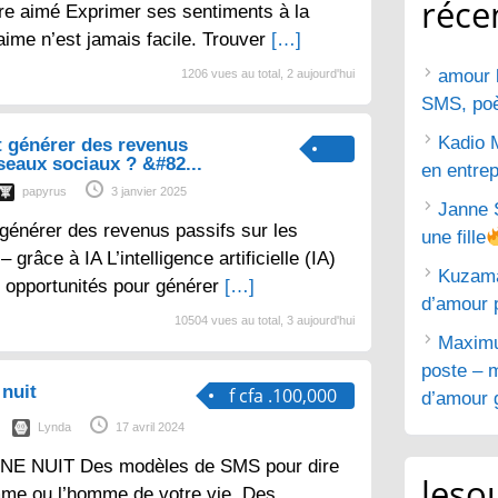
réce
tre aimé Exprimer ses sentiments à la
aime n’est jamais facile. Trouver
[…]
amour 
1206 vues au total, 2 aujourd'hui
SMS, poèm
Kadio 
 générer des revenus
éseaux sociaux ? &#82...
en entrep
papyrus
3 janvier 2025
Janne 
générer des revenus passifs sur les
une fille
grâce à IA L’intelligence artificielle (IA)
Kuzam
 opportunités pour générer
[…]
d’amour 
10504 vues au total, 3 aujourd'hui
Maximu
poste – m
nuit
f cfa .100,000
d’amour g
Lynda
17 avril 2024
E NUIT Des modèles de SMS pour dire
lesou
mme ou l’homme de votre vie. Des