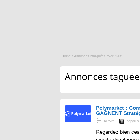
Home
»
Annonces marquées avec "M3"
Annonces taguées
Polymarket : Com
GAGNENT Straté
Activité
papyrus
Regardez bien ces 
simple développeur