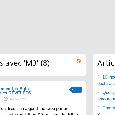
 avec 'M3' (8)
Arti
10 mod
déclarat
ment les Bots
Quelq
gies RÉVÉLÉES
amoureu
19 juillet 2026
Commen
chiffres : un algorithme créé par un
?
 transforme 5 $ en 3,7 millions de dollars.