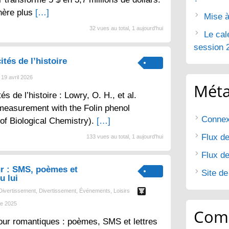
nère plus
[…]
Mise à
32 vues au total, 1 aujourd'hui
Le cal
session 
ités de l’histoire
19 avril 2026
Mét
tés de l’histoire : Lowry, O. H., et al.
 measurement with the Folin phenol
Connex
 of Biological Chemistry).
[…]
Flux de
133 vues au total, 1 aujourd'hui
Flux d
r : SMS, poèmes et
Site d
u lui
Divertissement
,
Divertissement
,
Événements
,
Loisirs
e 2025
Com
ur romantiques : poèmes, SMS et lettres