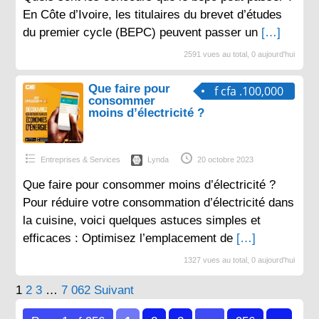
En Côte d’Ivoire, les titulaires du brevet d’études
du premier cycle (BEPC) peuvent passer un
[…]
2591 vues au total, 0 aujourd'hui
Que faire pour
f cfa .100,000
consommer
moins d’électricité ?
Entreprises & Services
Lynda
20 octobre 2023
Que faire pour consommer moins d’électricité ?
Pour réduire votre consommation d’électricité dans
la cuisine, voici quelques astuces simples et
efficaces : Optimisez l’emplacement de
[…]
1327 vues au total, 0 aujourd'hui
Pagination
1
2
3
…
7 062
Suivant