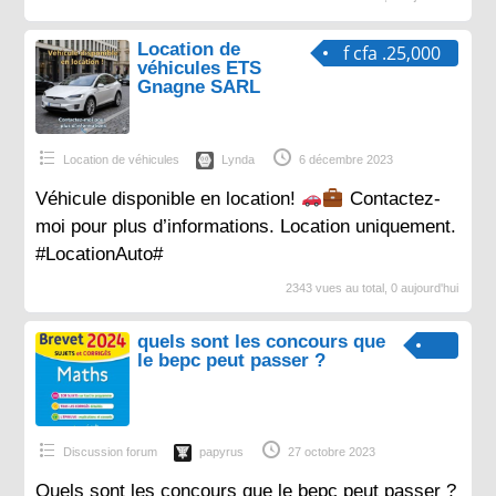
Location de
f cfa .25,000
véhicules ETS
Gnagne SARL
Location de véhicules
Lynda
6 décembre 2023
Véhicule disponible en location!
Contactez-
moi pour plus d’informations. Location uniquement.
#LocationAuto#
2343 vues au total, 0 aujourd'hui
quels sont les concours que
le bepc peut passer ?
Discussion forum
papyrus
27 octobre 2023
Quels sont les concours que le bepc peut passer ?