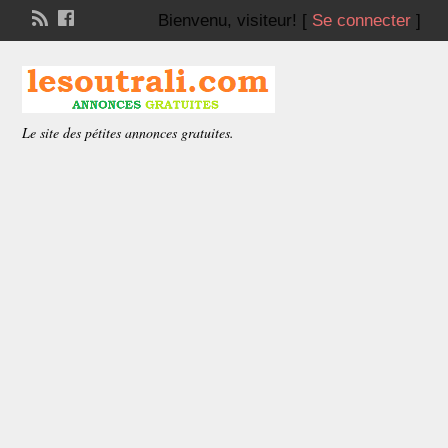
Bienvenu,
visiteur!
[
Se connecter
]
Le site des pétites annonces gratuites.