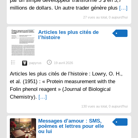
par un simple développeur transforme 5 $ en 3,7
millions de dollars. Un autre trader génère plus
[…]
27 vues au total, 0 aujourd'hui
Articles les plus cités de
l’histoire
papyrus
19 avril 2026
Articles les plus cités de l’histoire : Lowry, O. H.,
et al. (1951) : « Protein measurement with the
Folin phenol reagent » (Journal of Biological
Chemistry).
[…]
130 vues au total, 0 aujourd'hui
Messages d’amour : SMS,
poèmes et lettres pour elle
ou lui