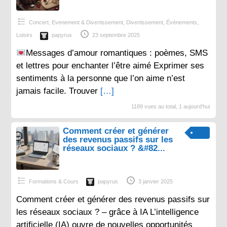
Concert, Evenement & Divertissement
,
Divertissement
,
Événements
,
Loisirs
papyrus
23 septembre 2025
Messages d’amour romantiques : poèmes, SMS
et lettres pour enchanter l’être aimé Exprimer ses
sentiments à la personne que l’on aime n’est
jamais facile. Trouver
[…]
1189 vues au total, 1 aujourd'hui
Comment créer et générer
des revenus passifs sur les
réseaux sociaux ? &#82...
Formations & Cours
papyrus
3 janvier 2025
Comment créer et générer des revenus passifs sur
les réseaux sociaux ? – grâce à IA L’intelligence
artificielle (IA) ouvre de nouvelles opportunités