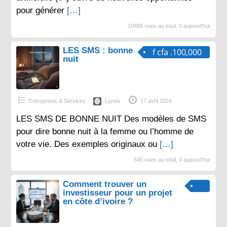
pour générer
[…]
10488 vues au total, 0 aujourd'hui
LES SMS : bonne
f cfa .100,000
nuit
Entreprises & Services
Lynda
17 avril 2024
LES SMS DE BONNE NUIT Des modèles de SMS
pour dire bonne nuit à la femme ou l’homme de
votre vie. Des exemples originaux ou
[…]
545 vues au total, 0 aujourd'hui
Comment trouver un
investisseur pour un projet
en côte d’ivoire ?