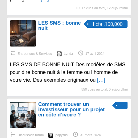
10517 vues au total, 12 aujourd'hui
LES SMS : bonne
f cfa .100,000
nuit
Entreprises & Services
Lynda
17 avril 2024
LES SMS DE BONNE NUIT Des modèles de SMS
pour dire bonne nuit à la femme ou l’homme de
votre vie. Des exemples originaux ou
[…]
550 vues au total, 0 aujourd'hui
Comment trouver un
investisseur pour un projet
en côte d’ivoire ?
Discussion forum
papyrus
31 mars 2024