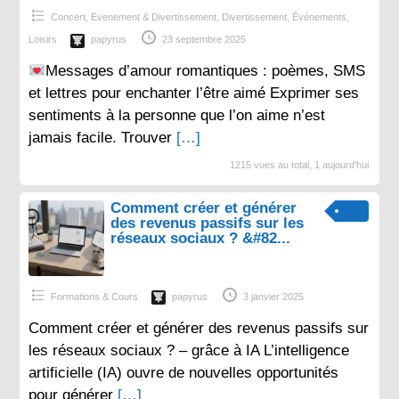
Concert, Evenement & Divertissement
,
Divertissement
,
Événements
,
Loisirs
papyrus
23 septembre 2025
Messages d’amour romantiques : poèmes, SMS
et lettres pour enchanter l’être aimé Exprimer ses
sentiments à la personne que l’on aime n’est
jamais facile. Trouver
[…]
1215 vues au total, 1 aujourd'hui
Comment créer et générer
des revenus passifs sur les
réseaux sociaux ? &#82...
Formations & Cours
papyrus
3 janvier 2025
Comment créer et générer des revenus passifs sur
les réseaux sociaux ? – grâce à IA L’intelligence
artificielle (IA) ouvre de nouvelles opportunités
pour générer
[…]