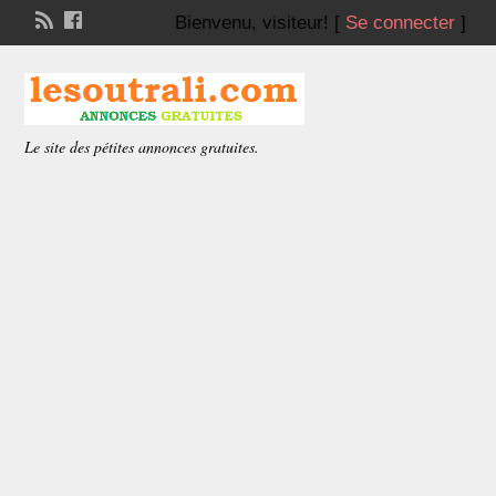
Bienvenu,
visiteur!
[
Se connecter
]
Le site des pétites annonces gratuites.