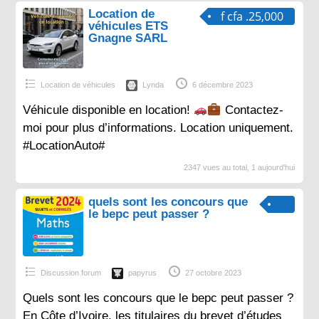
Location de
f cfa .25,000
véhicules ETS
Gnagne SARL
Location de véhicules
Lynda
6 décembre 2023
Véhicule disponible en location!
Contactez-
moi pour plus d’informations. Location uniquement.
#LocationAuto#
2347 vues au total, 1 aujourd'hui
quels sont les concours que
le bepc peut passer ?
Discussion forum
papyrus
27 octobre 2023
Quels sont les concours que le bepc peut passer ?
En Côte d’Ivoire, les titulaires du brevet d’études