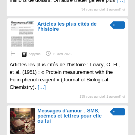
millions de dollars. Un autre trader génère plus
[…]
34 vues au total, 1 aujourd'hui
Articles les plus cités de
l’histoire
papyrus
19 avril 2026
Articles les plus cités de l’histoire : Lowry, O. H.,
et al. (1951) : « Protein measurement with the
Folin phenol reagent » (Journal of Biological
Chemistry).
[…]
135 vues au total, 1 aujourd'hui
Messages d’amour : SMS,
poèmes et lettres pour elle
ou lui