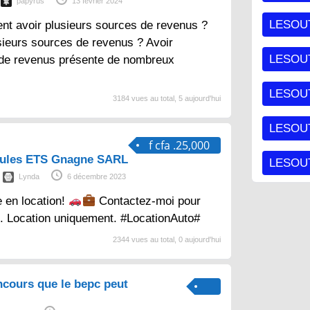
papyrus
13 février 2024
LESOU
nt avoir plusieurs sources de revenus ?
sieurs sources de revenus ? Avoir
LESOU
 de revenus présente de nombreux
LESOU
3184 vues au total, 5 aujourd'hui
LESOUT
f cfa .25,000
cules ETS Gnagne SARL
LESOUT
Lynda
6 décembre 2023
e en location!
Contactez-moi pour
s. Location uniquement. #LocationAuto#
2344 vues au total, 0 aujourd'hui
ncours que le bepc peut