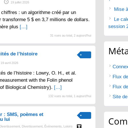
19 juillet 2026
Mise à
chiffres : un algorithme créé par un
Le cal
 transforme 5 $ en 3,7 millions de dollars.
session 
nère plus
[…]
31 vues au total, 2 aujourd'hui
Mét
ités de l’histoire
19 avril 2026
Connex
tés de l’histoire : Lowry, O. H., et al.
Flux de
 measurement with the Folin phenol
Flux d
 of Biological Chemistry).
[…]
Site d
132 vues au total, 1 aujourd'hui
r : SMS, poèmes et
Com
u lui
Divertissement
,
Divertissement
,
Événements
,
Loisirs