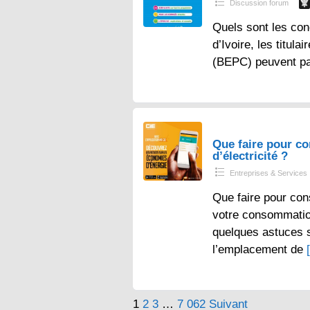
Discussion forum
Quels sont les con
d’Ivoire, les titul
(BEPC) peuvent p
Que faire pour 
d’électricité ?
Entreprises & Services
Que faire pour con
votre consommation 
quelques astuces s
l’emplacement de
Pagination
1
2
3
…
7 062
Suivant