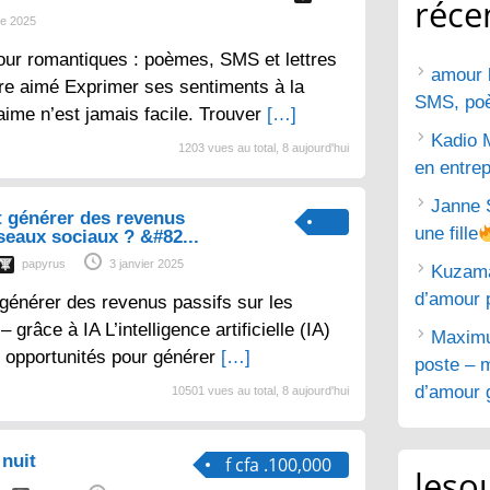
réce
e 2025
ur romantiques : poèmes, SMS et lettres
amour 
tre aimé Exprimer ses sentiments à la
SMS, poèm
aime n’est jamais facile. Trouver
[…]
Kadio 
1203 vues au total, 8 aujourd'hui
en entrep
Janne 
 générer des revenus
une fille
éseaux sociaux ? &#82...
papyrus
3 janvier 2025
Kuzam
d’amour 
générer des revenus passifs sur les
grâce à IA L’intelligence artificielle (IA)
Maximu
 opportunités pour générer
[…]
poste – m
d’amour g
10501 vues au total, 8 aujourd'hui
nuit
f cfa .100,000
lesou