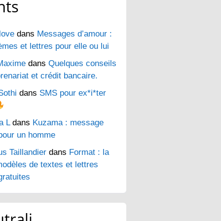
nts
love
dans
Messages d’amour :
es et lettres pour elle ou lui
Maxime
dans
Quelques conseils
renariat et crédit bancaire.
Sothi
dans
SMS pour ex*i*ter
a L
dans
Kuzama : message
pour un homme
s Taillandier
dans
Format : la
odèles de textes et lettres
ratuites
trali