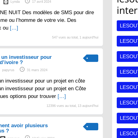
Lynda
17 avril 2024
inte
E NUIT Des modèles de SMS pour dire
mme ou l’homme de votre vie. Des
LESOU
x ou
[…]
547 vues au total, 1 aujourd'hui
LESOUT
LESOU
un investisseur pour
d’ivoire ?
papyrus
31 mars 2024
LESOU
 investisseur pour un projet en côte
LESOU
un investisseur pour un projet en Côte
lques options pour trouver
[…]
LESOUT
12396 vues au total, 13 aujourd'hui
LESOU
ent avoir plusieurs
us ?
LESOU