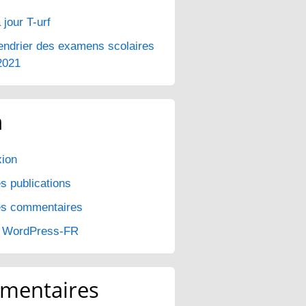
 jour T-urf
endrier des examens scolaires
2021
a
ion
s publications
es commentaires
e WordPress-FR
mentaires