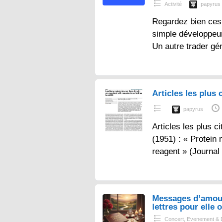
Activité
papyrus
Regardez bien ces 
simple développeur
Un autre trader gé
Articles les plus c
papyrus
Articles les plus ci
(1951) : « Protein
reagent » (Journal
Messages d’amou
lettres pour elle o
Concert, Evenement & 