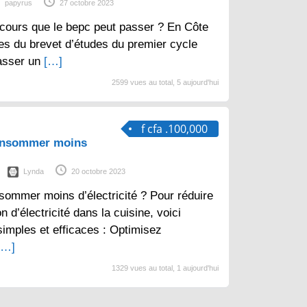
papyrus
27 octobre 2023
cours que le bepc peut passer ? En Côte
aires du brevet d’études du premier cycle
asser un
[…]
2599 vues au total, 5 aujourd'hui
f cfa .100,000
consommer moins
Lynda
20 octobre 2023
sommer moins d’électricité ? Pour réduire
d’électricité dans la cuisine, voici
imples et efficaces : Optimisez
[…]
1329 vues au total, 1 aujourd'hui