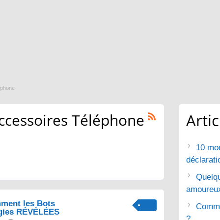
éphone
ccessoires Téléphone
Arti
10 mod
déclarat
Quelq
amoureu
ment les Bots
Commen
gies RÉVÉLÉES
?