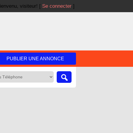
ienvenu,
visiteur!
[
Se connecter
]
PUBLIER UNE ANNONCE