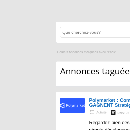
Home
»
Annonces marquées avec "Pack"
Annonces taguées
Polymarket : Com
GAGNENT Straté
Activité
papyrus
Regardez bien ces 
simple développeur