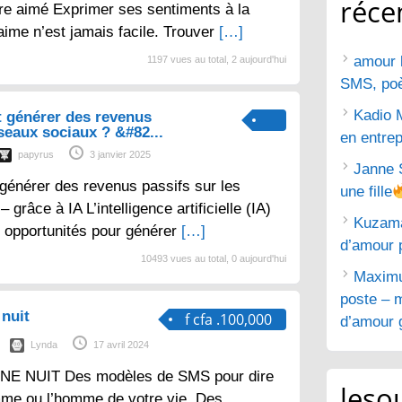
réce
tre aimé Exprimer ses sentiments à la
aime n’est jamais facile. Trouver
[…]
amour 
1197 vues au total, 2 aujourd'hui
SMS, poèm
Kadio 
 générer des revenus
éseaux sociaux ? &#82...
en entrep
papyrus
3 janvier 2025
Janne 
générer des revenus passifs sur les
une fille
grâce à IA L’intelligence artificielle (IA)
Kuzam
 opportunités pour générer
[…]
d’amour 
10493 vues au total, 0 aujourd'hui
Maximu
poste – m
nuit
f cfa .100,000
d’amour g
Lynda
17 avril 2024
E NUIT Des modèles de SMS pour dire
lesou
mme ou l’homme de votre vie. Des