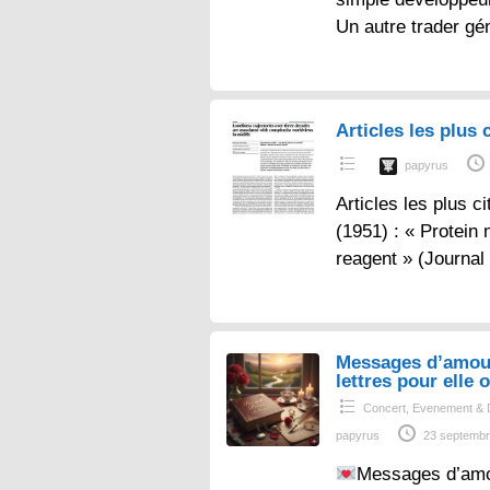
Un autre trader gé
Articles les plus c
papyrus
Articles les plus ci
(1951) : « Protein
reagent » (Journal
Messages d’amou
lettres pour elle o
Concert, Evenement & 
papyrus
23 septembr
Messages d’amo