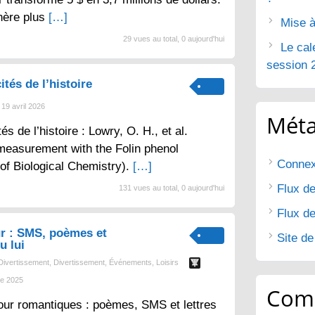
nère plus
[…]
Mise à
29 vues au total, 0 aujourd'hui
Le cal
session 
ités de l’histoire
19 avril 2026
Mét
tés de l’histoire : Lowry, O. H., et al.
 measurement with the Folin phenol
Connex
 of Biological Chemistry).
[…]
Flux de
131 vues au total, 0 aujourd'hui
Flux d
r : SMS, poèmes et
Site d
u lui
Divertissement
,
Divertissement
,
Événements
,
Loisirs
e 2025
Com
ur romantiques : poèmes, SMS et lettres