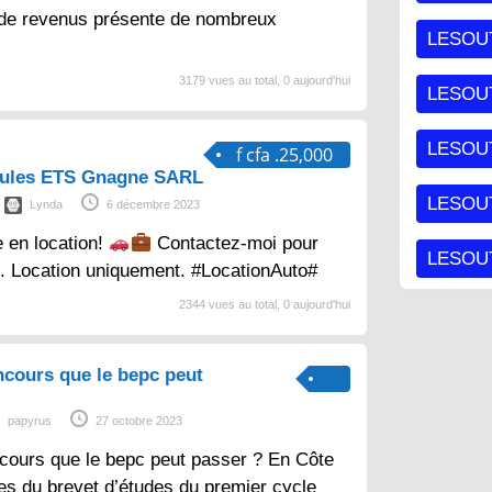
 de revenus présente de nombreux
LESOU
3179 vues au total, 0 aujourd'hui
LESOU
LESOU
f cfa .25,000
cules ETS Gnagne SARL
LESOUT
Lynda
6 décembre 2023
e en location!
Contactez-moi pour
LESOUT
s. Location uniquement. #LocationAuto#
2344 vues au total, 0 aujourd'hui
ncours que le bepc peut
papyrus
27 octobre 2023
cours que le bepc peut passer ? En Côte
aires du brevet d’études du premier cycle