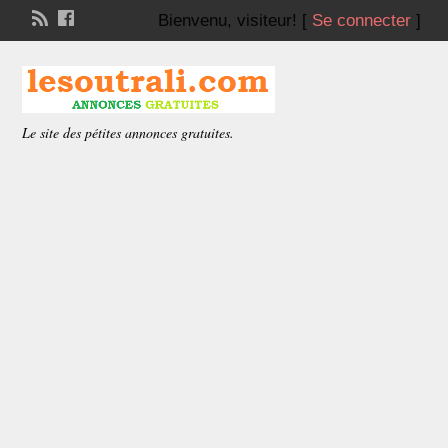
Bienvenu,
visiteur!
[
Se connecter
]
Le site des pétites annonces gratuites.