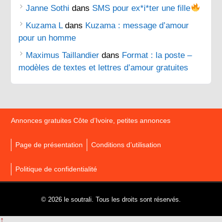
Janne Sothi
dans
SMS pour ex*i*ter une fille
Kuzama L
dans
Kuzama : message d’amour
pour un homme
Maximus Taillandier
dans
Format : la poste –
modèles de textes et lettres d’amour gratuites
Annonces gratuites Côte d’Ivoire, petites annonces
Page de présentation
Conditions d’utilisation
Politique de confidentialité
© 2026 le soutrali. Tous les droits sont réservés.
↑