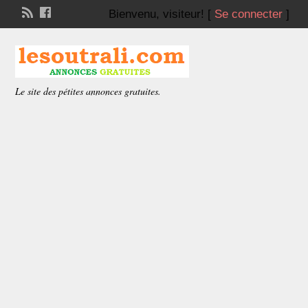
Bienvenu,
visiteur!
[
Se connecter
]
Le site des pétites annonces gratuites.