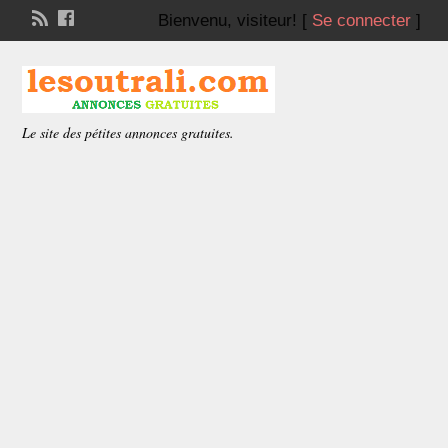
Bienvenu,
visiteur!
[
Se connecter
]
Le site des pétites annonces gratuites.