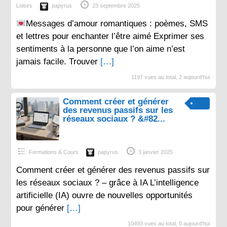
Loisirs
papyrus
23 septembre 2025
Messages d’amour romantiques : poèmes, SMS
et lettres pour enchanter l’être aimé Exprimer ses
sentiments à la personne que l’on aime n’est
jamais facile. Trouver
[…]
1197 vues au total, 2 aujourd'hui
Comment créer et générer
des revenus passifs sur les
réseaux sociaux ? &#82...
Formations & Cours
papyrus
3 janvier 2025
Comment créer et générer des revenus passifs sur
les réseaux sociaux ? – grâce à IA L’intelligence
artificielle (IA) ouvre de nouvelles opportunités
pour générer
[…]
10493 vues au total, 0 aujourd'hui