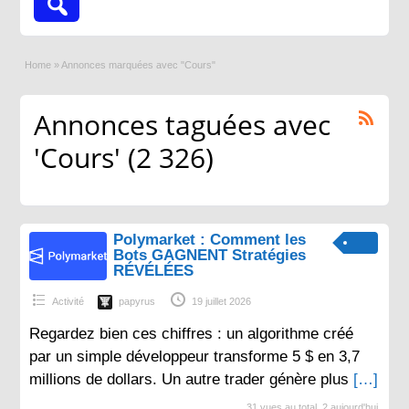
Home
»
Annonces marquées avec "Cours"
Annonces taguées avec
'Cours' (2 326)
Polymarket : Comment les
Bots GAGNENT Stratégies
RÉVÉLÉES
Activité
papyrus
19 juillet 2026
Regardez bien ces chiffres : un algorithme créé
par un simple développeur transforme 5 $ en 3,7
millions de dollars. Un autre trader génère plus
[…]
31 vues au total, 2 aujourd'hui