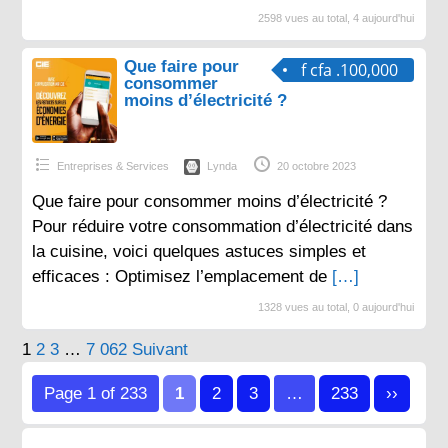
2598 vues au total, 4 aujourd'hui
Que faire pour
f cfa .100,000
consommer
moins d’électricité ?
Entreprises & Services
Lynda
20 octobre 2023
Que faire pour consommer moins d’électricité ?
Pour réduire votre consommation d’électricité dans
la cuisine, voici quelques astuces simples et
efficaces : Optimisez l’emplacement de
[…]
1328 vues au total, 0 aujourd'hui
Pagination
1
2
3
…
7 062
Suivant
des
Page 1 of 233
1
2
3
…
233
››
publications