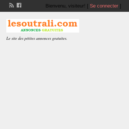
Bienvenu,
visiteur!
[
Se connecter
]
Le site des pétites annonces gratuites.