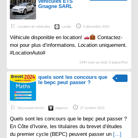
véhicules ETS
Gnagne SARL
Location de véhicules
Lynda
6 décembre 2023
Véhicule disponible en location!
Contactez-
moi pour plus d’informations. Location uniquement.
#LocationAuto#
2344 vues au total, 0 aujourd'hui
quels sont les concours que
le bepc peut passer ?
Discussion forum
papyrus
27 octobre 2023
Quels sont les concours que le bepc peut passer ?
En Côte d’Ivoire, les titulaires du brevet d’études
du premier cycle (BEPC) peuvent passer un
[…]