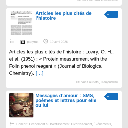
Articles les plus cités de
l’histoire
papyrus
19 avril 2026
Articles les plus cités de l’histoire : Lowry, O. H.,
et al. (1951) : « Protein measurement with the
Folin phenol reagent » (Journal of Biological
Chemistry).
[…]
131 vues au total, 0 aujourd'hui
Messages d’amour : SMS,
poèmes et lettres pour elle
ou lui
Concert, Evenement & Divertissement
,
Divertissement
,
Événements
,