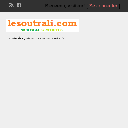
Bienvenu,
visiteur!
[
Se connecter
]
Le site des pétites annonces gratuites.