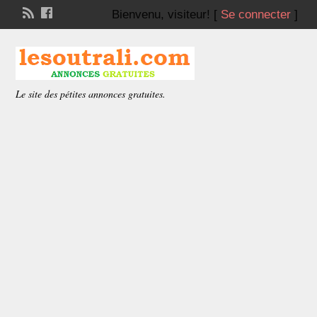
Bienvenu,
visiteur!
[
Se connecter
]
Le site des pétites annonces gratuites.