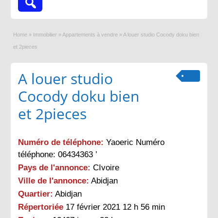
Home
»
Immobilier
»
Appartements à vendre
»
A louer studio Cocody doku bien
et 2pieces
A louer studio
Cocody doku bien
et 2pieces
Numéro de téléphone:
Yaoeric Numéro
téléphone: 06434363 ’
Pays de l'annonce:
CIvoire
Ville de l'annonce:
Abidjan
Quartier:
Abidjan
Répertoriée
17 février 2021 12 h 56 min