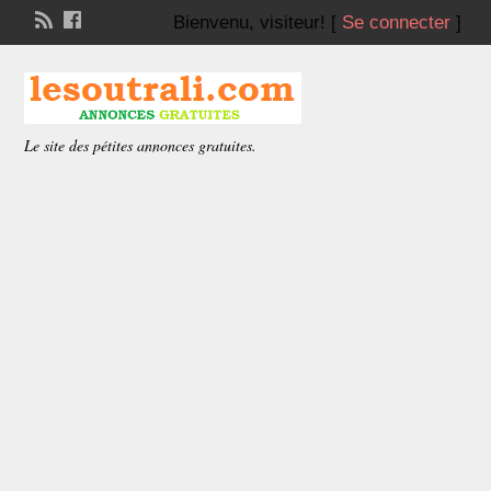
Bienvenu,
visiteur!
[
Se connecter
]
Le site des pétites annonces gratuites.