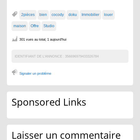
2pièces
bien
cocody
doku
Immobilier
louer
maison
Offre
Studio
301 vues au total, 1 aujourd'hui
IDENTIFIANT DE L'ANNONCE :
356696979433326784
Signaler un problème
Sponsored Links
Laisser un commentaire