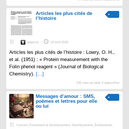
Articles les plus cités de
l’histoire
papyrus
19 avril 2026
Articles les plus cités de l’histoire : Lowry, O. H.,
et al. (1951) : « Protein measurement with the
Folin phenol reagent » (Journal of Biological
Chemistry).
[…]
136 vues au total, 0 aujourd'hui
Messages d’amour : SMS,
poèmes et lettres pour elle
ou lui
Concert, Evenement & Divertissement
,
Divertissement
,
Événements
,