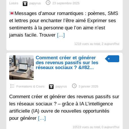
Loisirs
papyrus
23 septembre 2025
Messages d’amour romantiques : poèmes, SMS
et lettres pour enchanter l’être aimé Exprimer ses
sentiments à la personne que l’on aime n’est
jamais facile. Trouver
[…]
1218 vues au total, 2 aujourd'hui
Comment créer et générer
des revenus passifs sur les
réseaux sociaux ? &#82...
Formations & Cours
papyrus
3 janvier 2025
Comment créer et générer des revenus passifs sur
les réseaux sociaux ? – grâce à IA L’intelligence
artificielle (IA) ouvre de nouvelles opportunités
pour générer
[…]
10519 vues au total, 0 aujourd'hui