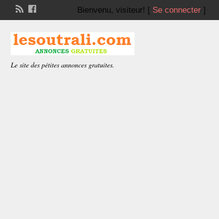
Bienvenu,
visiteur!
[
Se connecter
]
Le site des pétites annonces gratuites.