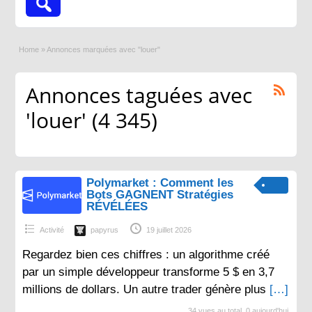
Home
»
Annonces marquées avec "louer"
Annonces taguées avec
'louer' (4 345)
Polymarket : Comment les
Bots GAGNENT Stratégies
RÉVÉLÉES
Activité
papyrus
19 juillet 2026
Regardez bien ces chiffres : un algorithme créé
par un simple développeur transforme 5 $ en 3,7
millions de dollars. Un autre trader génère plus
[…]
34 vues au total, 0 aujourd'hui