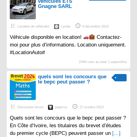
véhicules ETS
Gnagne SARL
Location de véhicules
Lynda
6 décembre 2023
Véhicule disponible en location!
Contactez-
moi pour plus d’informations. Location uniquement.
#LocationAuto#
2348 vues au total, 1 aujourd'hui
quels sont les concours que
le bepc peut passer ?
Discussion forum
papyrus
27 octobre 2023
Quels sont les concours que le bepc peut passer ?
En Côte d’Ivoire, les titulaires du brevet d’études
du premier cycle (BEPC) peuvent passer un
[…]