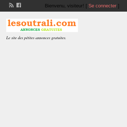
Bienvenu,
visiteur!
[
Se connecter
]
Le site des pétites annonces gratuites.