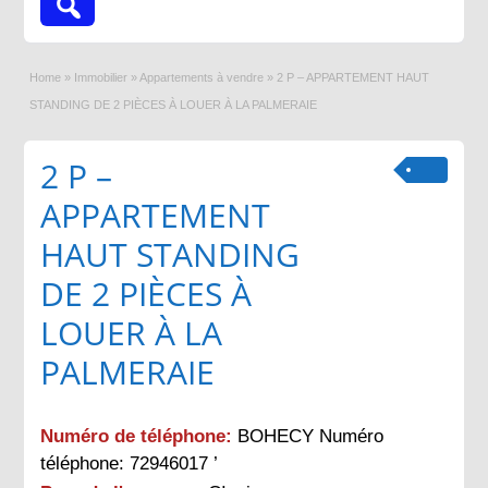
Home
»
Immobilier
»
Appartements à vendre
»
2 P – APPARTEMENT HAUT
STANDING DE 2 PIÈCES À LOUER À LA PALMERAIE
2 P –
APPARTEMENT
HAUT STANDING
DE 2 PIÈCES À
LOUER À LA
PALMERAIE
Numéro de téléphone:
BOHECY Numéro
téléphone: 72946017 ’