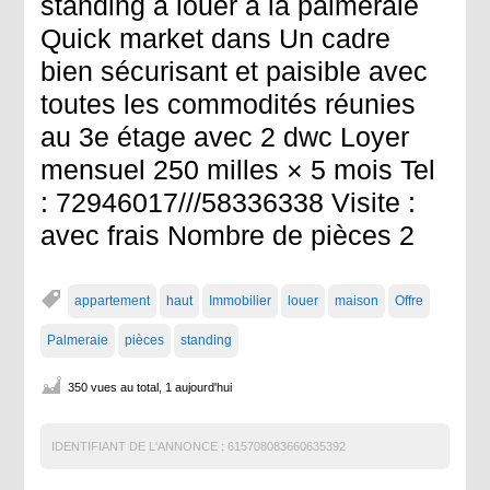
standing à louer à la palmeraie
Quick market dans Un cadre
bien sécurisant et paisible avec
toutes les commodités réunies
au 3e étage avec 2 dwc Loyer
mensuel 250 milles × 5 mois Tel
: 72946017///58336338 Visite :
avec frais Nombre de pièces 2
appartement
haut
Immobilier
louer
maison
Offre
Palmeraie
pièces
standing
350 vues au total, 1 aujourd'hui
IDENTIFIANT DE L'ANNONCE :
615708083660635392