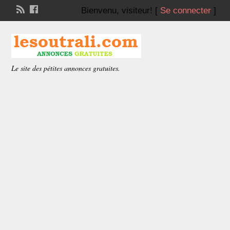
Bienvenu,
visiteur!
[
Se connecter
]
Le site des pétites annonces gratuites.