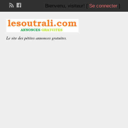
Bienvenu,
visiteur!
[
Se connecter
]
Le site des pétites annonces gratuites.