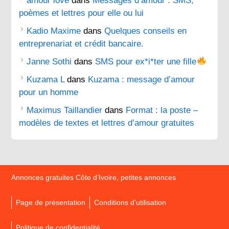
amour love
dans
Messages d’amour : SMS,
poèmes et lettres pour elle ou lui
Kadio Maxime
dans
Quelques conseils en
entreprenariat et crédit bancaire.
Janne Sothi
dans
SMS pour ex*i*ter une fille
Kuzama L
dans
Kuzama : message d’amour
pour un homme
Maximus Taillandier
dans
Format : la poste –
modèles de textes et lettres d’amour gratuites
Annonces gratuites Côte d’Ivoire, petites annonces
Page de présentation
Conditions d’utilisation
Politique de confidentialité