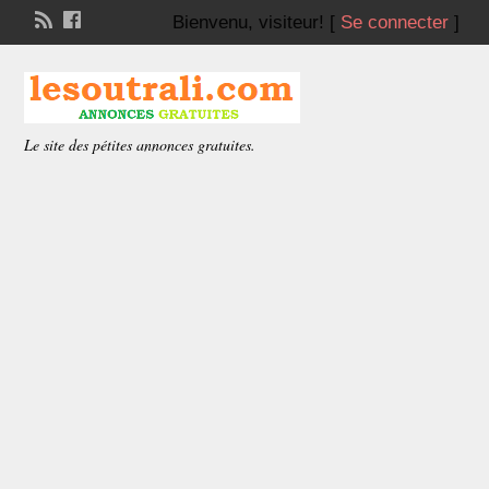
Bienvenu,
visiteur!
[
Se connecter
]
Le site des pétites annonces gratuites.