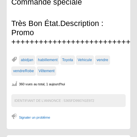
Commande spéciale
Très Bon État.Description :
Promo
++++++++++++++++++++++++++
abidjan
habillement
Toyota
Vehicule
vendre
vendreRobe
Vêtement
360 vues au total, 1 aujourd'hui
IDENTIFIANT DE L'ANNONCE :
5365FD990741E972
Signaler un problème