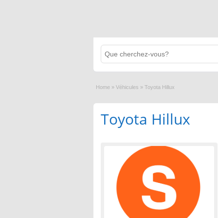
Home
»
Véhicules
»
Toyota Hillux
Toyota Hillux