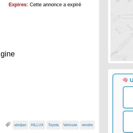
Expires:
Cette annonce a expiré
gine
U
abidjan
HILLUX
Toyota
Vehicule
vendre