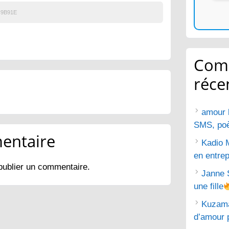
9B91E
Com
réce
amour 
SMS, poèm
entaire
Kadio 
en entrep
publier un commentaire.
Janne 
une fille
Kuzam
d’amour 