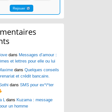
Rejouer
mentaires
nts
love
dans
Messages d’amour :
es et lettres pour elle ou lui
Maxime
dans
Quelques conseils
renariat et crédit bancaire.
Sothi
dans
SMS pour ex*i*ter
a L
dans
Kuzama : message
pour un homme