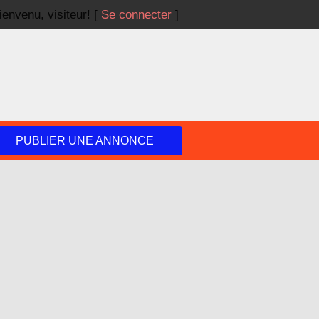
ienvenu,
visiteur!
[
Se connecter
]
PUBLIER UNE ANNONCE