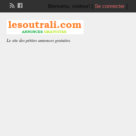
Bienvenu,
visiteur!
[
Se connecter
]
Le site des pétites annonces gratuites.