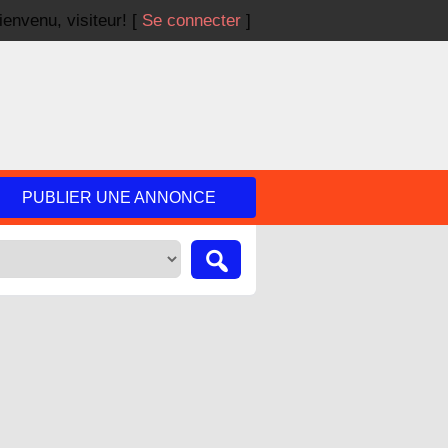
ienvenu,
visiteur!
[
Se connecter
]
PUBLIER UNE ANNONCE