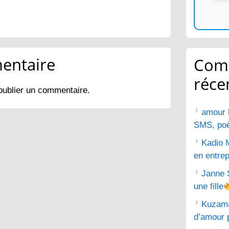
entaire
Com
réce
publier un commentaire.
amour 
SMS, poèm
Kadio 
en entrep
Janne 
une fille
Kuzam
d’amour 