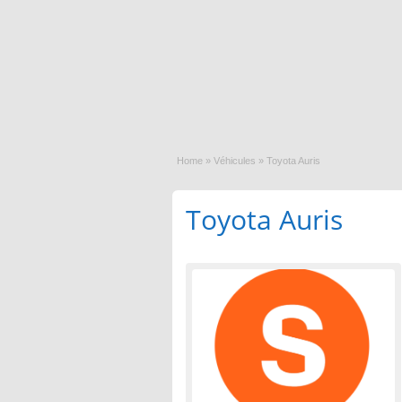
Home
»
Véhicules
»
Toyota Auris
Toyota Auris