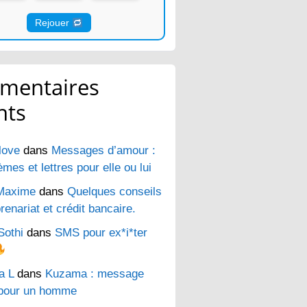
Rejouer
mentaires
nts
love
dans
Messages d’amour :
es et lettres pour elle ou lui
Maxime
dans
Quelques conseils
renariat et crédit bancaire.
Sothi
dans
SMS pour ex*i*ter
a L
dans
Kuzama : message
pour un homme