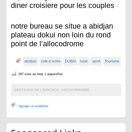
diner croisiere pour les couples
notre bureau se situe a abidjan
plateau dokui non loin du rond
point de l’allocodrome
abidjan
cote d ivoire
DUBAI
loisir
sport
Tourisme
397 vues au total, 1 aujourd'hui
IDENTIFIANT DE L'ANNONCE :
145FD47B8426B82
Signaler un problème