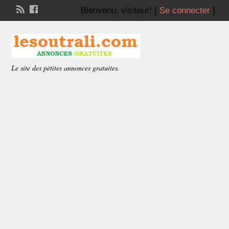
Bienvenu,
visiteur!
[
Se connecter
]
Le site des pétites annonces gratuites.