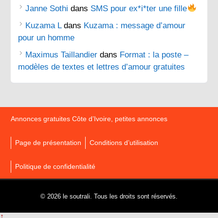
Janne Sothi
dans
SMS pour ex*i*ter une fille
Kuzama L
dans
Kuzama : message d’amour
pour un homme
Maximus Taillandier
dans
Format : la poste –
modèles de textes et lettres d’amour gratuites
Annonces gratuites Côte d’Ivoire, petites annonces
Page de présentation
Conditions d’utilisation
Politique de confidentialité
© 2026 le soutrali. Tous les droits sont réservés.
↑