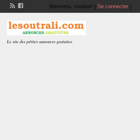
Bienvenu,
visiteur!
[
Se connecter
]
Le site des pétites annonces gratuites.