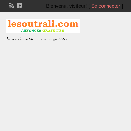
Bienvenu,
visiteur!
[
Se connecter
]
Le site des pétites annonces gratuites.