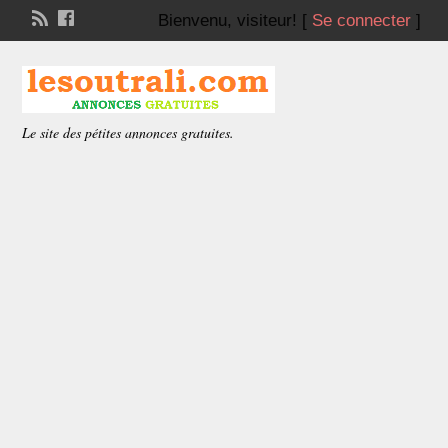
Bienvenu,
visiteur!
[
Se connecter
]
Le site des pétites annonces gratuites.