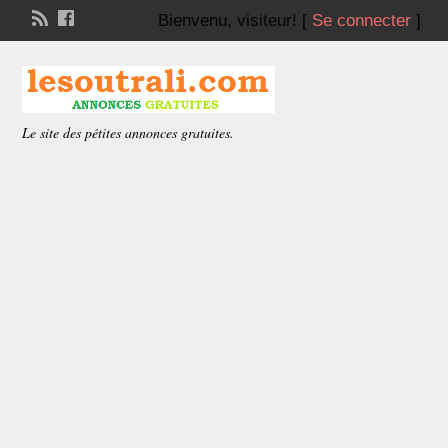
Bienvenu,
visiteur!
[
Se connecter
]
Le site des pétites annonces gratuites.