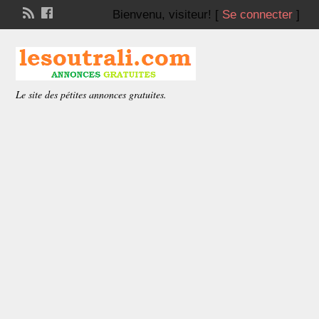
Bienvenu,
visiteur!
[
Se connecter
]
Le site des pétites annonces gratuites.