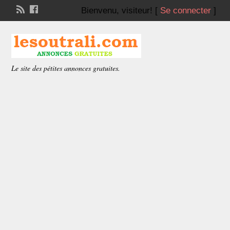
Bienvenu,
visiteur!
[
Se connecter
]
Le site des pétites annonces gratuites.