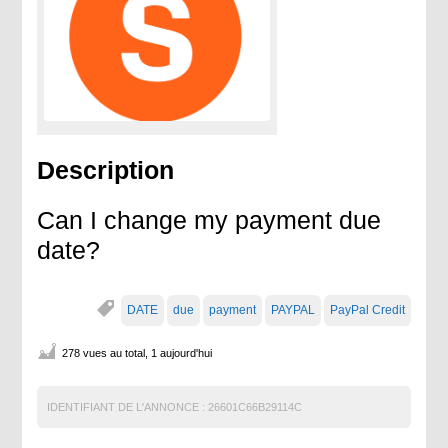
Description
Can I change my payment due
date?
DATE
due
payment
PAYPAL
PayPal Credit
278 vues au total, 1 aujourd'hui
IDENTIFIANT DE L'ANNONCE :
26601C66B29114C