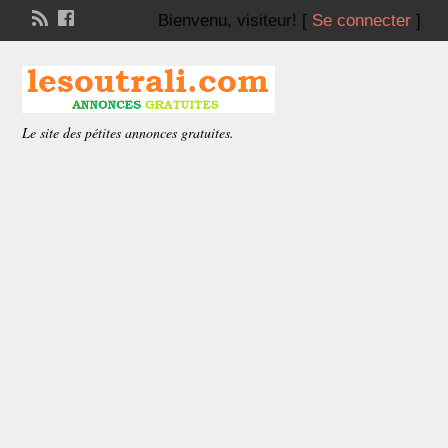
Bienvenu,
visiteur!
[
Se connecter
]
Le site des pétites annonces gratuites.