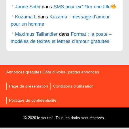
Janne Sothi
dans
SMS pour ex*i*ter une fille
Kuzama L
dans
Kuzama : message d’amour
pour un homme
Maximus Taillandier
dans
Format : la poste –
modèles de textes et lettres d’amour gratuites
Annonces gratuites Côte d’Ivoire, petites annonces
Page de présentation
Conditions d’utilisation
Politique de confidentialité
© 2026 le soutrali. Tous les droits sont réservés.