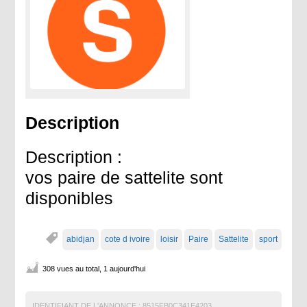
Description
Description :
vos paire de sattelite sont
disponibles
abidjan
cote d ivoire
loisir
Paire
Sattelite
sport
308 vues au total, 1 aujourd'hui
IDENTIFIANT DE L'ANNONCE :
8515FB0C341E4203