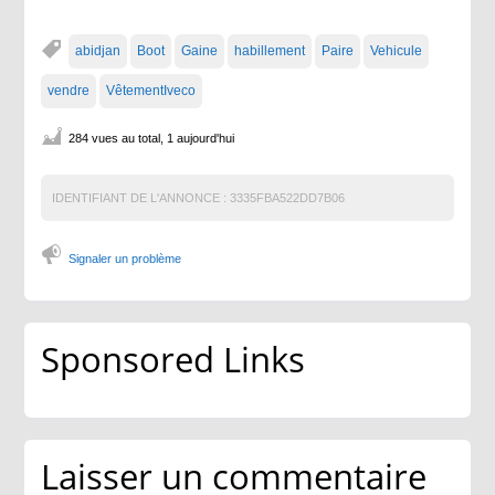
abidjan
Boot
Gaine
habillement
Paire
Vehicule
vendre
VêtementIveco
284 vues au total, 1 aujourd'hui
IDENTIFIANT DE L'ANNONCE :
3335FBA522DD7B06
Signaler un problème
Sponsored Links
Laisser un commentaire