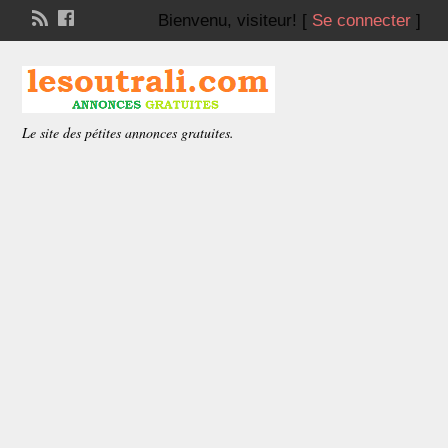
Bienvenu,
visiteur!
[
Se connecter
]
Le site des pétites annonces gratuites.