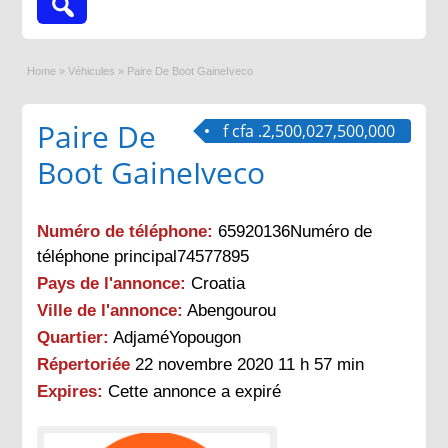
Home
»
Véhicules
»
Paire De Boot GaineIveco
Paire De
f cfa .2,500,027,500,000
Boot GaineIveco
Numéro de téléphone:
65920136Numéro de
téléphone principal74577895
Pays de l'annonce:
Croatia
Ville de l'annonce:
Abengourou
Quartier:
AdjaméYopougon
Répertoriée
22 novembre 2020 11 h 57 min
Expires:
Cette annonce a expiré