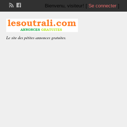
Bienvenu,
visiteur!
[
Se connecter
]
Le site des pétites annonces gratuites.