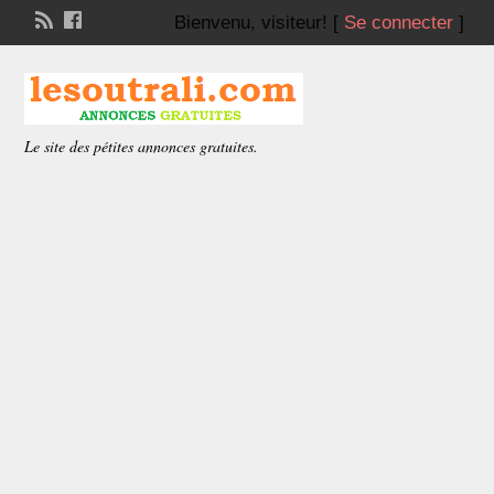
Bienvenu,
visiteur!
[
Se connecter
]
Le site des pétites annonces gratuites.