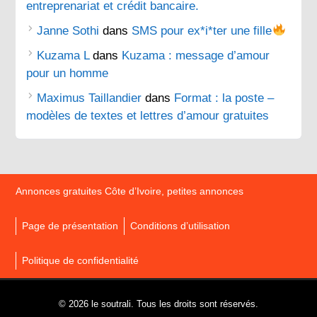
entreprenariat et crédit bancaire.
Janne Sothi
dans
SMS pour ex*i*ter une fille
Kuzama L
dans
Kuzama : message d’amour
pour un homme
Maximus Taillandier
dans
Format : la poste –
modèles de textes et lettres d’amour gratuites
Annonces gratuites Côte d’Ivoire, petites annonces
Page de présentation
Conditions d’utilisation
Politique de confidentialité
© 2026 le soutrali. Tous les droits sont réservés.