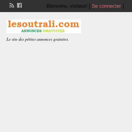
Bienvenu,
visiteur!
[
Se connecter
]
Le site des pétites annonces gratuites.