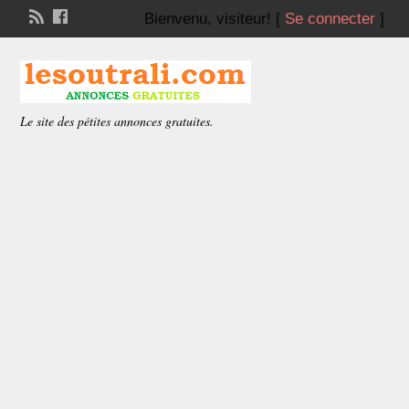
Bienvenu,
visiteur!
[
Se connecter
]
Le site des pétites annonces gratuites.