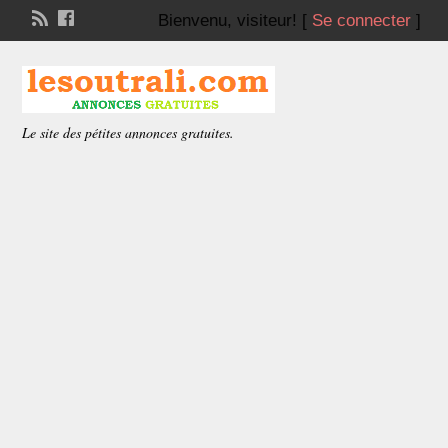
Bienvenu,
visiteur!
[
Se connecter
]
Le site des pétites annonces gratuites.