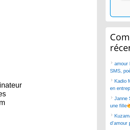
Com
réce
amour 
SMS, poèm
Kadio 
dinateur
en entrep
es
Janne 
um
une fille
Kuzam
d’amour 