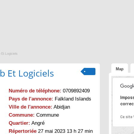
 Et Logiciels
Map
 Et Logiciels
Numéro de téléphone:
0709892409
Désolé, l
Imposs
Pays de l'annonce:
Falkland Islands
correc
Ville de l'annonce:
Abidjan
Commune:
Commune
Ce site
Quartier:
Angré
Répertoriée
27 mai 2023 13 h 27 min