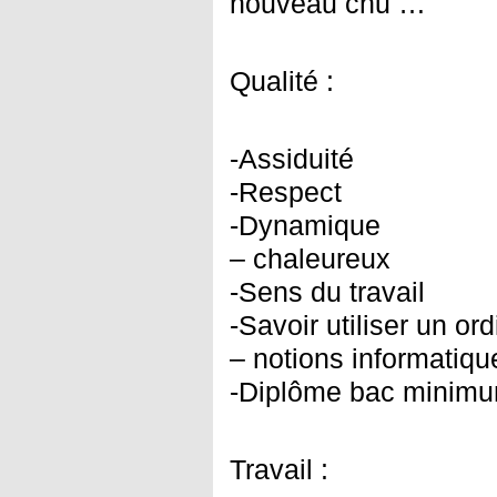
nouveau chu …
Qualité :
-Assiduité
-Respect
-Dynamique
– chaleureux
-Sens du travail
-Savoir utiliser un or
– notions informatiqu
-Diplôme bac minim
Travail :