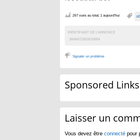
267 vues au total, 1 aujourd'hui
ab
IDENTIFIANT DE L'ANNONCE
:
864647205281688A
Signaler un problème
Sponsored Links
Laisser un comm
Vous devez être
connecté
pour 