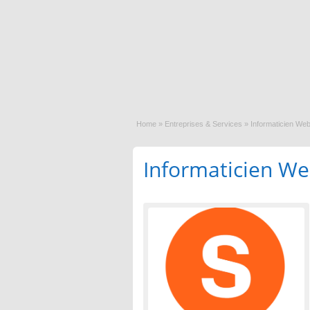
Home
»
Entreprises & Services
»
Informaticien Web
Informaticien Web