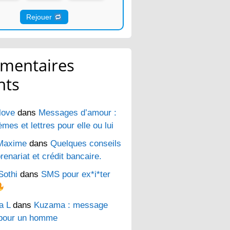
Rejouer
mentaires
nts
love
dans
Messages d’amour :
es et lettres pour elle ou lui
Maxime
dans
Quelques conseils
renariat et crédit bancaire.
Sothi
dans
SMS pour ex*i*ter
a L
dans
Kuzama : message
pour un homme