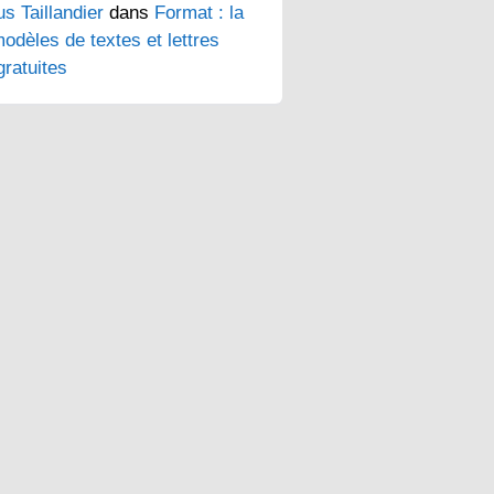
s Taillandier
dans
Format : la
odèles de textes et lettres
ratuites