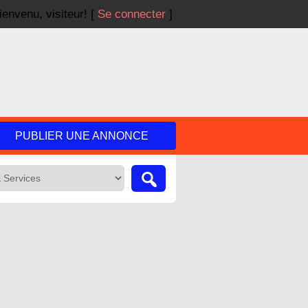
ienvenu,
visiteur!
[
Se connecter
]
PUBLIER UNE ANNONCE