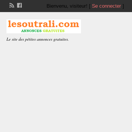
Bienvenu,
visiteur!
[
Se connecter
]
Le site des pétites annonces gratuites.