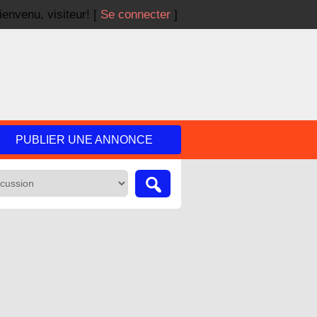
ienvenu,
visiteur!
[
Se connecter
]
PUBLIER UNE ANNONCE