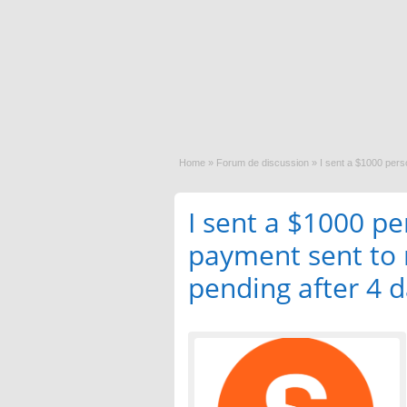
Home
»
Forum de discussion
»
I sent a $1000 pers
I sent a $1000 pe
payment sent to 
pending after 4 