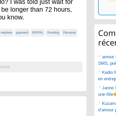
? I was told just wait for
 be longer than 72 hours,
you know.
Com
nephew
payment
PAYPAL
Pending
Personal
réce
amour 
SMS, poèm
9902208
Kadio 
en entrep
Janne 
une fille
Kuzam
d’amour 