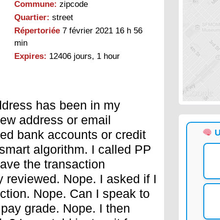
Commune:
zipcode
Quartier:
street
Répertoriée
7 février 2021 16 h 56
min
Expires:
12406 jours, 1 hour
dress has been in my
 new address or email
ed bank accounts or credit
U
y smart algorithm. I called PP
ave the transaction
 reviewed. Nope. I asked if I
ction. Nope. Can I speak to
ay grade. Nope. I then