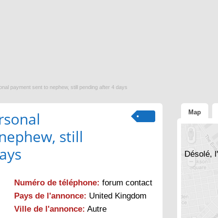
onal payment sent to nephew, still pending after 4 days
Map
rsonal
nephew, still
days
Désolé, l
Numéro de téléphone:
forum contact
Pays de l'annonce:
United Kingdom
Ville de l'annonce:
Autre