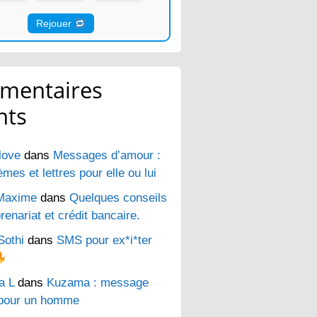
Rejouer
mentaires
nts
love
dans
Messages d’amour :
es et lettres pour elle ou lui
Maxime
dans
Quelques conseils
renariat et crédit bancaire.
Sothi
dans
SMS pour ex*i*ter
a L
dans
Kuzama : message
pour un homme