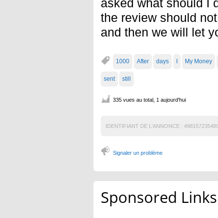
asked what should I do
the review should not
and then we will let 
1000
After
days
I
My Money
sent
still
335 vues au total, 1 aujourd'hui
IDENTIFIANT DE L'ANNONCE :
49815723548
Signaler un problème
Sponsored Links