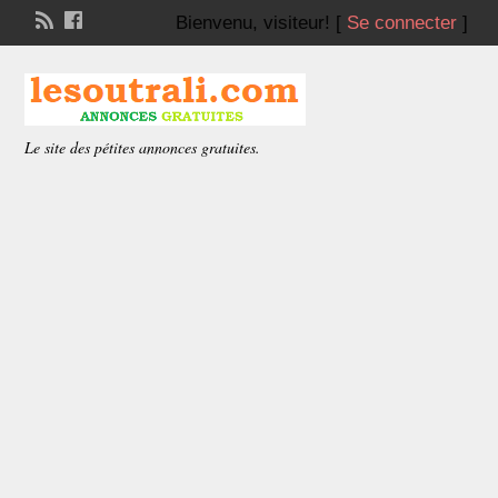
Bienvenu,
visiteur!
[
Se connecter
]
Le site des pétites annonces gratuites.