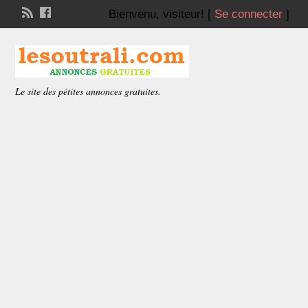
Bienvenu,
visiteur!
[
Se connecter
]
Le site des pétites annonces gratuites.