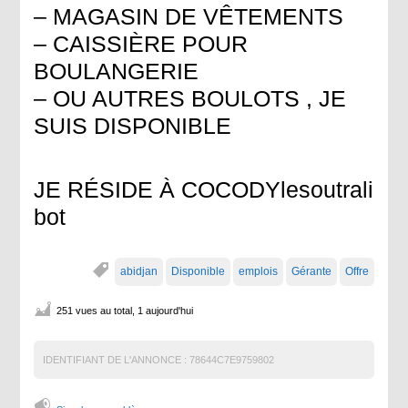
– MAGASIN DE VÊTEMENTS
– CAISSIÈRE POUR
BOULANGERIE
– OU AUTRES BOULOTS , JE
SUIS DISPONIBLE
JE RÉSIDE À COCODYlesoutrali
bot
abidjan
Disponible
emplois
Gérante
Offre
251 vues au total, 1 aujourd'hui
IDENTIFIANT DE L'ANNONCE :
78644C7E9759802