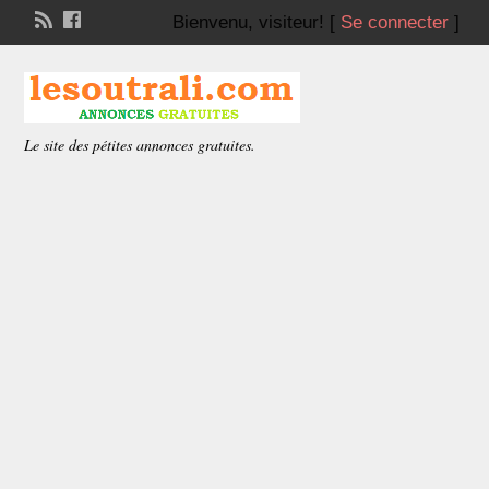
Bienvenu,
visiteur!
[
Se connecter
]
Le site des pétites annonces gratuites.