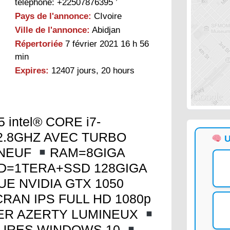
téléphone: +22507876395 ’
Pays de l'annonce:
CIvoire
Ville de l'annonce:
Abidjan
Répertoriée
7 février 2021 16 h 56
min
Expires:
12407 jours, 20 hours
intel® CORE i7-
 2.8GHZ AVEC TURBO
U
 NEUF
RAM=8GIGA
D=1TERA+SSD 128GIGA
E NVIDIA GTX 1050
RAN IPS FULL HD 1080p
IER AZERTY LUMINEUX
EURES WINDOWS 10