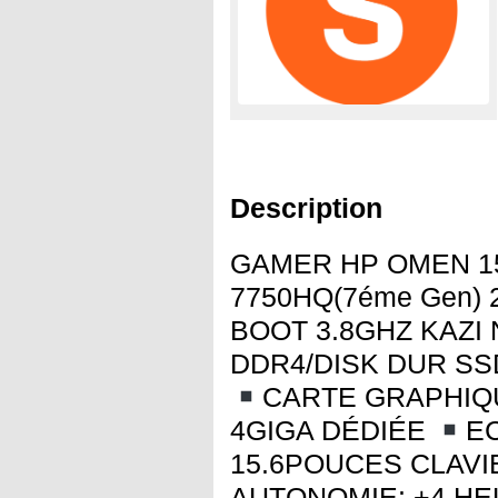
Description
GAMER HP OMEN 15 
7750HQ(7éme Gen)
BOOT 3.8GHZ KAZI
DDR4/DISK DUR SS
CARTE GRAPHIQU
4GIGA DÉDIÉE
EC
15.6POUCES CLAV
AUTONOMIE: +4 H