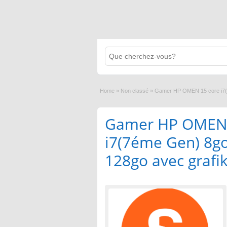
Home
»
Non classé
»
Gamer HP OMEN 15 core i7(
Gamer HP OMEN 
i7(7éme Gen) 8g
128go avec grafi