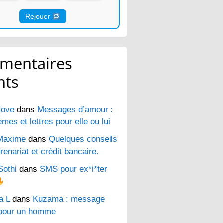
Rejouer
mentaires
nts
love
dans
Messages d’amour :
es et lettres pour elle ou lui
Maxime
dans
Quelques conseils
renariat et crédit bancaire.
Sothi
dans
SMS pour ex*i*ter
a L
dans
Kuzama : message
pour un homme