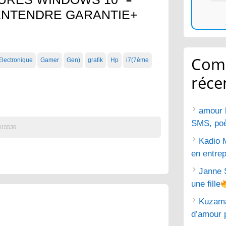
’ENTENDRE GARANTIE+
Com
Electronique
Gamer
Gen)
grafik
Hp
i7(7éme
réce
amour 
SMS, poèm
415536
Kadio 
en entrep
Janne 
une fille
Kuzam
d’amour 