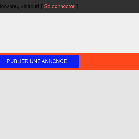
ienvenu,
visiteur!
[
Se connecter
]
PUBLIER UNE ANNONCE