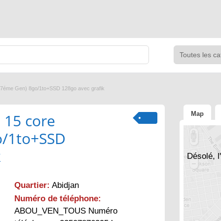
7éme Gen) 8go/1to+SSD 128go avec grafik
Map
15 core
o/1to+SSD
k
Désolé, l
Quartier:
Abidjan
Numéro de téléphone:
ABOU_VEN_TOUS Numéro