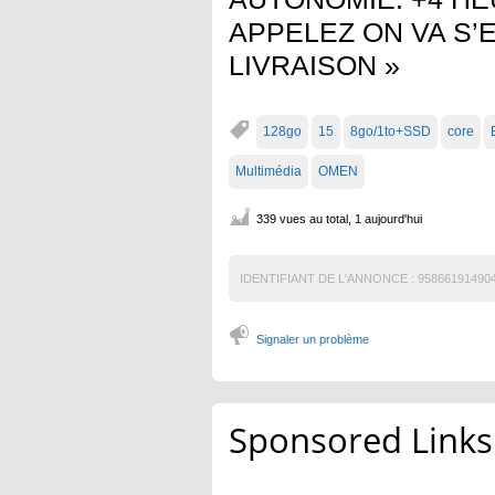
APPELEZ ON VA S
LIVRAISON »
128go
15
8go/1to+SSD
core
Multimédia
OMEN
339 vues au total, 1 aujourd'hui
IDENTIFIANT DE L'ANNONCE :
95866191490
Signaler un problème
Sponsored Links