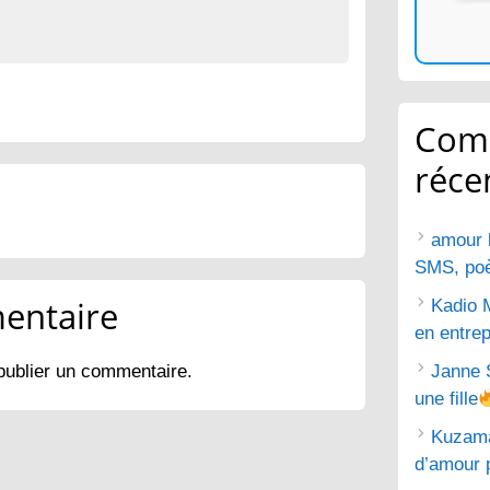
Com
réce
amour 
SMS, poèm
entaire
Kadio 
en entrep
publier un commentaire.
Janne 
une fille
Kuzam
d’amour 