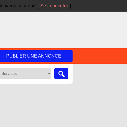
ienvenu,
visiteur!
[
Se connecter
]
PUBLIER UNE ANNONCE