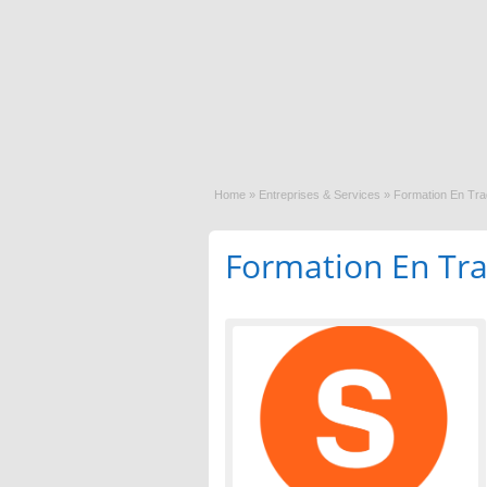
Home
»
Entreprises & Services
»
Formation En Tra
Formation En Tra