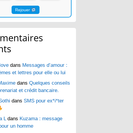
Rejouer
mentaires
nts
love
dans
Messages d’amour :
es et lettres pour elle ou lui
Maxime
dans
Quelques conseils
renariat et crédit bancaire.
Sothi
dans
SMS pour ex*i*ter
a L
dans
Kuzama : message
pour un homme