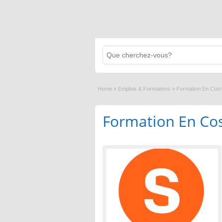
Home
»
Emplois & Formations
»
Formation En Cos
Formation En Co