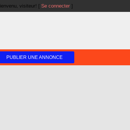
ienvenu,
visiteur!
[
Se connecter
]
PUBLIER UNE ANNONCE