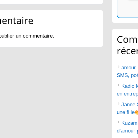
entaire
Com
publier un commentaire.
réce
amour 
SMS, poèm
Kadio 
en entrep
Janne 
une fille
Kuzam
d’amour 