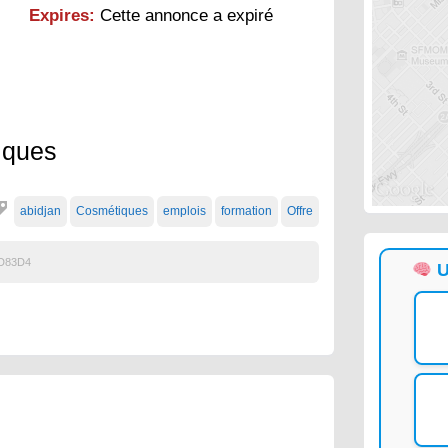
Expires:
Cette annonce a expiré
iques
abidjan
Cosmétiques
emplois
formation
Offre
D83D4
U