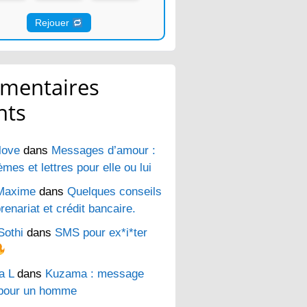
Rejouer
mentaires
nts
love
dans
Messages d’amour :
es et lettres pour elle ou lui
Maxime
dans
Quelques conseils
renariat et crédit bancaire.
Sothi
dans
SMS pour ex*i*ter
a L
dans
Kuzama : message
pour un homme