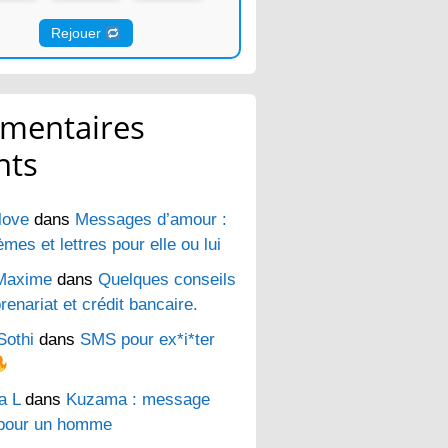
Rejouer
mentaires
nts
love
dans
Messages d’amour :
es et lettres pour elle ou lui
Maxime
dans
Quelques conseils
renariat et crédit bancaire.
Sothi
dans
SMS pour ex*i*ter
a L
dans
Kuzama : message
pour un homme