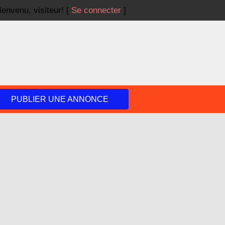
ienvenu,
visiteur!
[
Se connecter
]
PUBLIER UNE ANNONCE