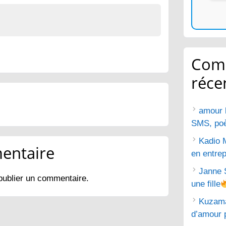
Com
réce
amour 
SMS, poèm
Kadio 
entaire
en entrep
Janne 
publier un commentaire.
une fille
Kuzam
d’amour 