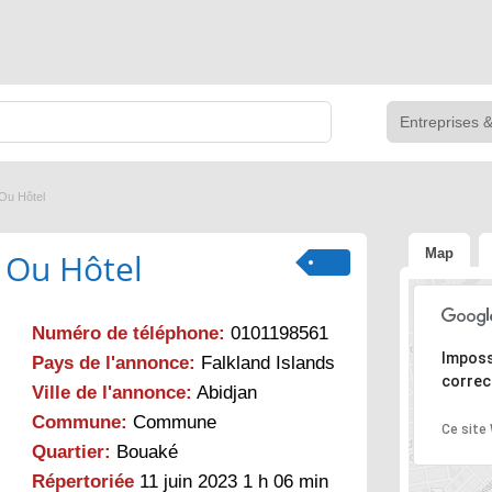
 Ou Hôtel
Map
 Ou Hôtel
Numéro de téléphone:
0101198561
Désolé, l
Imposs
Pays de l'annonce:
Falkland Islands
correc
Ville de l'annonce:
Abidjan
Commune:
Commune
Ce site
Quartier:
Bouaké
Répertoriée
11 juin 2023 1 h 06 min