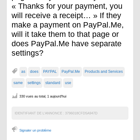
« Thanks for your payment, you
will receive a receipt… » If they
make a payment on PayPal.Me,
will it take them to that page or
does PayPal.Me have separate
settings?
as
does
PAYPAL
PayPal.Me
Products and Services
same
settings
standard
use
330 vues au total, 1 aujourd'hui
IDENTIFIANT DE L'ANNONCE :
3796018CFD5A947D
Signaler un problème