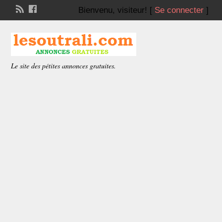
Bienvenu,
visiteur!
[
Se connecter
]
Le site des pétites annonces gratuites.