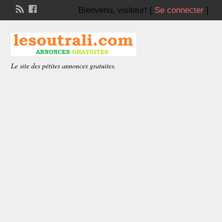
Bienvenu,
visiteur!
[
Se connecter
]
Le site des pétites annonces gratuites.