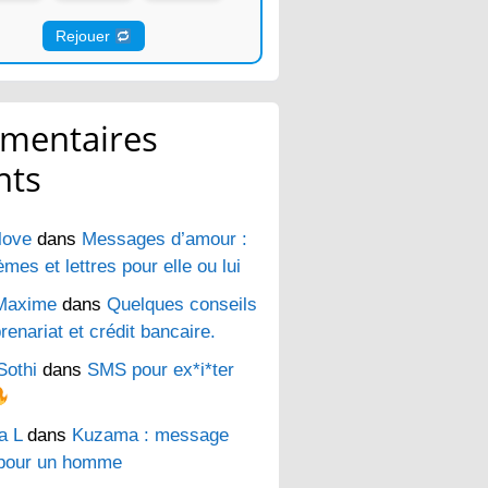
Rejouer
mentaires
nts
love
dans
Messages d’amour :
es et lettres pour elle ou lui
Maxime
dans
Quelques conseils
renariat et crédit bancaire.
Sothi
dans
SMS pour ex*i*ter
a L
dans
Kuzama : message
pour un homme