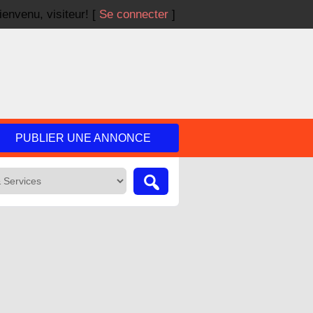
ienvenu,
visiteur!
[
Se connecter
]
PUBLIER UNE ANNONCE