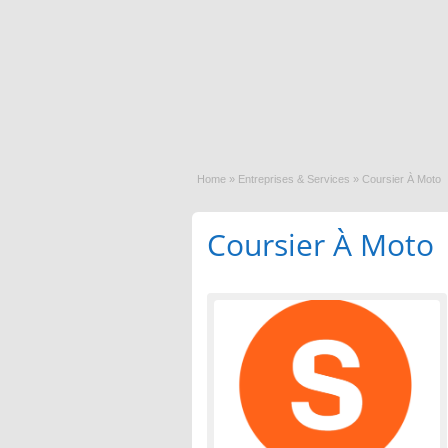
Home
»
Entreprises & Services
»
Coursier À Moto
Coursier À Moto