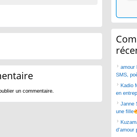
Com
réce
amour 
entaire
SMS, poèm
Kadio 
publier un commentaire.
en entrep
Janne 
une fille
Kuzam
d’amour 